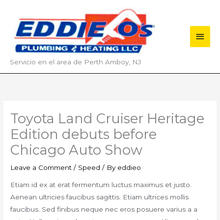
Skip
Main
to
content
Men
Servicio en el area de Perth Amboy, NJ
Toyota Land Cruiser Heritage
Edition debuts before
Chicago Auto Show
Leave a Comment
/
Speed
/ By
eddieo
Etiam id ex at erat fermentum luctus maximus et justo.
Aenean ultricies faucibus sagittis. Etiam ultrices mollis
faucibus. Sed finibus neque nec eros posuere varius a a